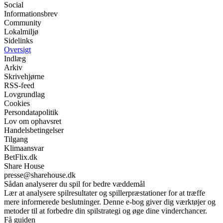
Social
Informationsbrev
Community
Lokalmiljø
Sidelinks
Oversigt
Indlæg
Arkiv
Skrivehjørne
RSS-feed
Lovgrundlag
Cookies
Persondatapolitik
Lov om ophavsret
Handelsbetingelser
Tilgang
Klimaansvar
BetFlix.dk
Share House
presse@sharehouse.dk
Sådan analyserer du spil for bedre væddemål
Lær at analysere spilresultater og spillerpræstationer for at træffe
mere informerede beslutninger. Denne e-bog giver dig værktøjer og
metoder til at forbedre din spilstrategi og øge dine vinderchancer.
Få guiden