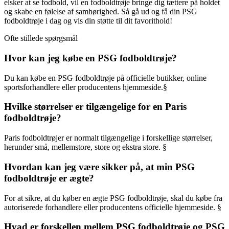
elsker at se fodbold, vil en fodboldtrøje bringe dig tættere på holdet
og skabe en følelse af samhørighed. Så gå ud og få din PSG
fodboldtrøje i dag og vis din støtte til dit favorithold!
Ofte stillede spørgsmål
Hvor kan jeg købe en PSG fodboldtrøje?
Du kan købe en PSG fodboldtrøje på officielle butikker, online
sportsforhandlere eller producentens hjemmeside.§
Hvilke størrelser er tilgængelige for en Paris
fodboldtrøje?
Paris fodboldtrøjer er normalt tilgængelige i forskellige størrelser,
herunder små, mellemstore, store og ekstra store. §
Hvordan kan jeg være sikker på, at min PSG
fodboldtrøje er ægte?
For at sikre, at du køber en ægte PSG fodboldtrøje, skal du købe fra
autoriserede forhandlere eller producentens officielle hjemmeside. §
Hvad er forskellen mellem PSG fodboldtrøje og PSG