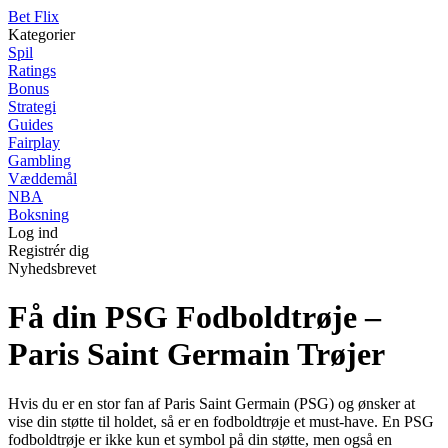
Bet Flix
Kategorier
Spil
Ratings
Bonus
Strategi
Guides
Fairplay
Gambling
Væddemål
NBA
Boksning
Log ind
Registrér dig
Nyhedsbrevet
Få din PSG Fodboldtrøje –
Paris Saint Germain Trøjer
Hvis du er en stor fan af Paris Saint Germain (PSG) og ønsker at
vise din støtte til holdet, så er en fodboldtrøje et must-have. En PSG
fodboldtrøje er ikke kun et symbol på din støtte, men også en