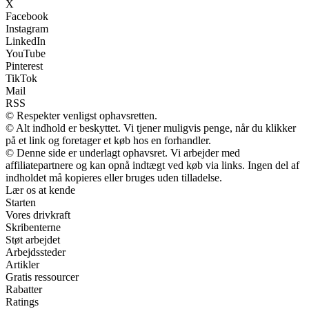
X
Facebook
Instagram
LinkedIn
YouTube
Pinterest
TikTok
Mail
RSS
© Respekter venligst ophavsretten.
© Alt indhold er beskyttet. Vi tjener muligvis penge, når du klikker
på et link og foretager et køb hos en forhandler.
© Denne side er underlagt ophavsret. Vi arbejder med
affiliatepartnere og kan opnå indtægt ved køb via links. Ingen del af
indholdet må kopieres eller bruges uden tilladelse.
Lær os at kende
Starten
Vores drivkraft
Skribenterne
Støt arbejdet
Arbejdssteder
Artikler
Gratis ressourcer
Rabatter
Ratings