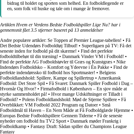
bidrag til holdet og sporten som helhed. En fodboldlegende er
en, som folk vil huske og tale om i mange år fremover.
Artiklen Hvem er Verdens Bedste Fodboldspiller Lige Nu? har i
gennemsnit fået
3.5
stjerner baseret på
13
anmeldelser
Andre populære artikler:
Se Toppen af Premier League-tabellen!
•
Få
Det Bedste Udendørs Fodboldtøj Tilbud!
•
Superligaen på TV: Få det
seneste inden for fodbold på dit skærme!
•
Find det perfekte
fodboldtilbehør til din træning!
•
Danmark Vinder VM i Fodbold!
•
Find de perfekte AG Fodboldstøvler til Græs og Kunstgræs
•
Nike
Indendørs Fodboldsko – Komfort og Ydeevne i Én Pakke
•
Find de
perfekte indendørssko til fodbold hos Sportmaster!
•
Belgiens
Fodboldlandshold: Spillere, Kampe og Spillertrup
•
Amerikansk
Fodbold: Det Store Spil
•
Få Svaret: Danmark Spiller Fodbold i Dag –
Hvornår Og Hvor?
•
Firmafodbold i København – En sjov måde at
styrke sammenholdet på!
•
Hvor mange Udskiftninger er Tilladt i
Fodbold?
•
Polens Fodboldlandshold: Mød de Stjerne Spillere
•
Få
Overblikket: VM Fodbold 2022 Program og Datoer
•
Små
Fodboldmål til Haven – En Nem Måde at Få Fodboldglæde Hjemme
•
Europas Bedste Fodboldspillere Gennem Tiderne
•
Få de seneste
nyheder om fodbold fra TV2 Sport
•
Danmark møder Frankrig i
Fodboldkamp
•
Fantasy Draft: Sådan spiller du Champions League
Fantasy