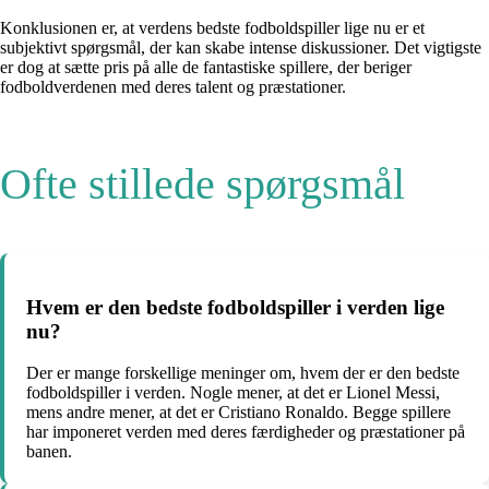
Konklusionen er, at verdens bedste fodboldspiller lige nu er et
subjektivt spørgsmål, der kan skabe intense diskussioner. Det vigtigste
er dog at sætte pris på alle de fantastiske spillere, der beriger
fodboldverdenen med deres talent og præstationer.
Ofte stillede spørgsmål
Hvem er den bedste fodboldspiller i verden lige
nu?
Der er mange forskellige meninger om, hvem der er den bedste
fodboldspiller i verden. Nogle mener, at det er Lionel Messi,
mens andre mener, at det er Cristiano Ronaldo. Begge spillere
har imponeret verden med deres færdigheder og præstationer på
banen.