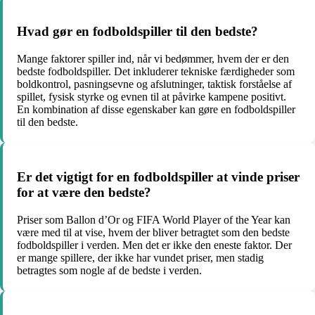
Hvad gør en fodboldspiller til den bedste?
Mange faktorer spiller ind, når vi bedømmer, hvem der er den
bedste fodboldspiller. Det inkluderer tekniske færdigheder som
boldkontrol, pasningsevne og afslutninger, taktisk forståelse af
spillet, fysisk styrke og evnen til at påvirke kampene positivt.
En kombination af disse egenskaber kan gøre en fodboldspiller
til den bedste.
Er det vigtigt for en fodboldspiller at vinde priser
for at være den bedste?
Priser som Ballon d’Or og FIFA World Player of the Year kan
være med til at vise, hvem der bliver betragtet som den bedste
fodboldspiller i verden. Men det er ikke den eneste faktor. Der
er mange spillere, der ikke har vundet priser, men stadig
betragtes som nogle af de bedste i verden.