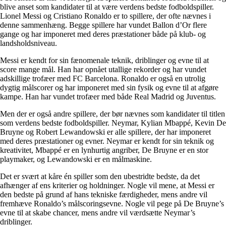
blive anset som kandidater til at være verdens bedste fodboldspiller.
Lionel Messi og Cristiano Ronaldo er to spillere, der ofte nævnes i
denne sammenhæng. Begge spillere har vundet Ballon d’Or flere
gange og har imponeret med deres præstationer både på klub- og
landsholdsniveau.
Messi er kendt for sin fænomenale teknik, driblinger og evne til at
score mange mål. Han har opnået utallige rekorder og har vundet
adskillige trofæer med FC Barcelona. Ronaldo er også en utrolig
dygtig målscorer og har imponeret med sin fysik og evne til at afgøre
kampe. Han har vundet trofæer med både Real Madrid og Juventus.
Men der er også andre spillere, der bør nævnes som kandidater til titlen
som verdens bedste fodboldspiller. Neymar, Kylian Mbappé, Kevin De
Bruyne og Robert Lewandowski er alle spillere, der har imponeret
med deres præstationer og evner. Neymar er kendt for sin teknik og
kreativitet, Mbappé er en lynhurtig angriber, De Bruyne er en stor
playmaker, og Lewandowski er en målmaskine.
Det er svært at kåre én spiller som den ubestridte bedste, da det
afhænger af ens kriterier og holdninger. Nogle vil mene, at Messi er
den bedste på grund af hans tekniske færdigheder, mens andre vil
fremhæve Ronaldo’s målscoringsevne. Nogle vil pege på De Bruyne’s
evne til at skabe chancer, mens andre vil værdsætte Neymar’s
driblinger.