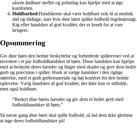
såsom åndbare stoffer og polstring kan hjælpe med at øge
komforten.
Holdbarhed:
Handskerne skal være holdbare nok til at modstå
slid og slidtage, især hvis dine børn spiller fodbold regelmæssigt.
Kig efter handsker af god kvalitet, der er kendt for at vare
længere.
Opsummering
Giv dine børn den bedste beskyttelse og forbedrede spilleevner ved at
investere i et par fodboldhandsker til børn. Disse handsker kan hjælpe
med at beskytte deres hænder og fingre mod skader og give dem bedre
greb og præcision i spillet. Husk at vælge handsker i den rigtige
størrelse, med et godt grebemateriale og høj komfort for den bedste
oplevelse. Vælg handsker af god kvalitet, der ikke kun er stilfulde,
men også holdbare.
“Beskyt dine børns hænder og giv dem et bedre greb med
fodboldhandsker til børn.”
Så næste gang dine børn skal spille fodbold, så lad dem ikke glemme
at tage deres fodboldhandsker på!