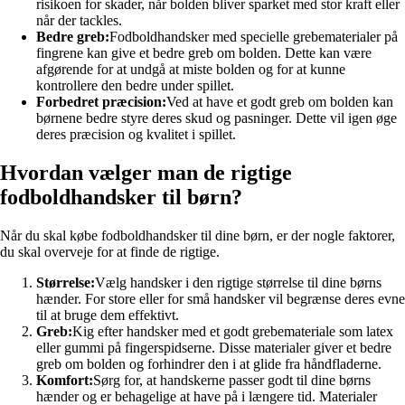
risikoen for skader, når bolden bliver sparket med stor kraft eller
når der tackles.
Bedre greb:
Fodboldhandsker med specielle grebematerialer på
fingrene kan give et bedre greb om bolden. Dette kan være
afgørende for at undgå at miste bolden og for at kunne
kontrollere den bedre under spillet.
Forbedret præcision:
Ved at have et godt greb om bolden kan
børnene bedre styre deres skud og pasninger. Dette vil igen øge
deres præcision og kvalitet i spillet.
Hvordan vælger man de rigtige
fodboldhandsker til børn?
Når du skal købe fodboldhandsker til dine børn, er der nogle faktorer,
du skal overveje for at finde de rigtige.
Størrelse:
Vælg handsker i den rigtige størrelse til dine børns
hænder. For store eller for små handsker vil begrænse deres evne
til at bruge dem effektivt.
Greb:
Kig efter handsker med et godt grebemateriale som latex
eller gummi på fingerspidserne. Disse materialer giver et bedre
greb om bolden og forhindrer den i at glide fra håndfladerne.
Komfort:
Sørg for, at handskerne passer godt til dine børns
hænder og er behagelige at have på i længere tid. Materialer