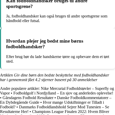
Kan fodboldhandsker bruges til andre
sportsgrene?
Ja, fodboldhandsker kan også bruges til andre sportsgrene som
håndbold eller futsal.
Hvordan plejer jeg bedst mine børns
fodboldhandsker?
Efter brug bør du lade handskerne tørre og opbevare dem et tørt
sted.
Artiklen Giv dine børn den bedste beskyttelse med fodboldhandsker
har i gennemsnit fået
4.2
stjerner baseret på
30
anmeldelser
Andre populære artikler:
Nike Mercurial Fodboldstøvler – Superfly og
Vapor
•
Fodboldgolf i Nordjylland – En sjov og anderledes oplevelse!
•
Gårsdagens Fodbold Resultater
•
Danske Fodboldkommentatorer –
En Dybdegående Guide
•
Hvor mange Udskiftninger er Tilladt i
Fodbold?
•
Danmarks Fodboldlandshold Sejrer Mod Tunesien – Se
Resultaterne Her!
•
Champions League Finalen 2022: Hvem Bliver