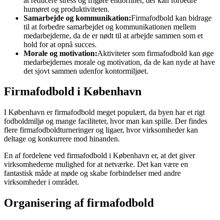
at reducere stress og frigøre endorfiner, der kan forbedre
humøret og produktiviteten.
Samarbejde og kommunikation:
Firmafodbold kan bidrage
til at forbedre samarbejdet og kommunikationen mellem
medarbejderne, da de er nødt til at arbejde sammen som et
hold for at opnå succes.
Morale og motivation:
Aktiviteter som firmafodbold kan øge
medarbejdernes morale og motivation, da de kan nyde at have
det sjovt sammen udenfor kontormiljøet.
Firmafodbold i København
I København er firmafodbold meget populært, da byen har et rigt
fodboldmiljø og mange faciliteter, hvor man kan spille. Der findes
flere firmafodboldturneringer og ligaer, hvor virksomheder kan
deltage og konkurrere mod hinanden.
En af fordelene ved firmafodbold i København er, at det giver
virksomhederne mulighed for at netværke. Det kan være en
fantastisk måde at møde og skabe forbindelser med andre
virksomheder i området.
Organisering af firmafodbold