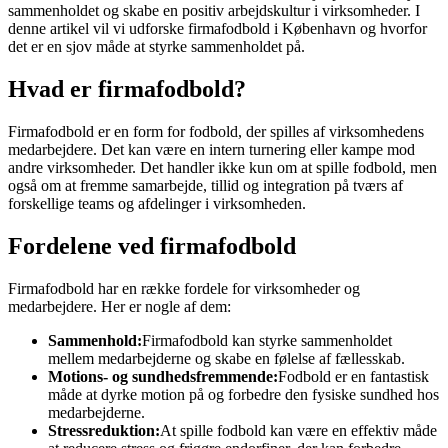
sammenholdet og skabe en positiv arbejdskultur i virksomheder. I
denne artikel vil vi udforske firmafodbold i København og hvorfor
det er en sjov måde at styrke sammenholdet på.
Hvad er firmafodbold?
Firmafodbold er en form for fodbold, der spilles af virksomhedens
medarbejdere. Det kan være en intern turnering eller kampe mod
andre virksomheder. Det handler ikke kun om at spille fodbold, men
også om at fremme samarbejde, tillid og integration på tværs af
forskellige teams og afdelinger i virksomheden.
Fordelene ved firmafodbold
Firmafodbold har en række fordele for virksomheder og
medarbejdere. Her er nogle af dem:
Sammenhold:
Firmafodbold kan styrke sammenholdet
mellem medarbejderne og skabe en følelse af fællesskab.
Motions- og sundhedsfremmende:
Fodbold er en fantastisk
måde at dyrke motion på og forbedre den fysiske sundhed hos
medarbejderne.
Stressreduktion:
At spille fodbold kan være en effektiv måde