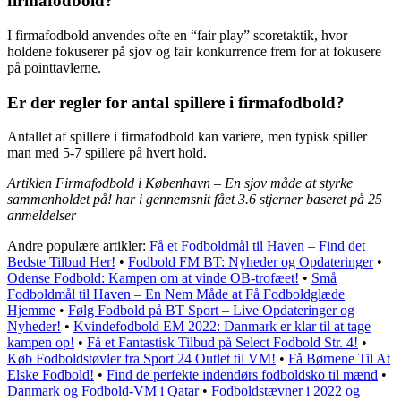
firmafodbold?
I firmafodbold anvendes ofte en “fair play” scoretaktik, hvor
holdene fokuserer på sjov og fair konkurrence frem for at fokusere
på pointtavlerne.
Er der regler for antal spillere i firmafodbold?
Antallet af spillere i firmafodbold kan variere, men typisk spiller
man med 5-7 spillere på hvert hold.
Artiklen Firmafodbold i København – En sjov måde at styrke
sammenholdet på! har i gennemsnit fået
3.6
stjerner baseret på
25
anmeldelser
Andre populære artikler:
Få et Fodboldmål til Haven – Find det
Bedste Tilbud Her!
•
Fodbold FM BT: Nyheder og Opdateringer
•
Odense Fodbold: Kampen om at vinde OB-trofæet!
•
Små
Fodboldmål til Haven – En Nem Måde at Få Fodboldglæde
Hjemme
•
Følg Fodbold på BT Sport – Live Opdateringer og
Nyheder!
•
Kvindefodbold EM 2022: Danmark er klar til at tage
kampen op!
•
Få et Fantastisk Tilbud på Select Fodbold Str. 4!
•
Køb Fodboldstøvler fra Sport 24 Outlet til VM!
•
Få Børnene Til At
Elske Fodbold!
•
Find de perfekte indendørs fodboldsko til mænd
•
Danmark og Fodbold-VM i Qatar
•
Fodboldstævner i 2022 og