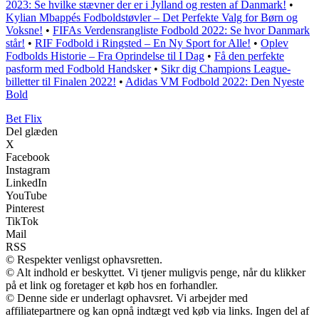
2023: Se hvilke stævner der er i Jylland og resten af Danmark!
•
Kylian Mbappés Fodboldstøvler – Det Perfekte Valg for Børn og
Voksne!
•
FIFAs Verdensrangliste Fodbold 2022: Se hvor Danmark
står!
•
RIF Fodbold i Ringsted – En Ny Sport for Alle!
•
Oplev
Fodbolds Historie – Fra Oprindelse til I Dag
•
Få den perfekte
pasform med Fodbold Handsker
•
Sikr dig Champions League-
billetter til Finalen 2022!
•
Adidas VM Fodbold 2022: Den Nyeste
Bold
Bet Flix
Del glæden
X
Facebook
Instagram
LinkedIn
YouTube
Pinterest
TikTok
Mail
RSS
© Respekter venligst ophavsretten.
© Alt indhold er beskyttet. Vi tjener muligvis penge, når du klikker
på et link og foretager et køb hos en forhandler.
© Denne side er underlagt ophavsret. Vi arbejder med
affiliatepartnere og kan opnå indtægt ved køb via links. Ingen del af