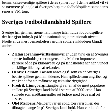
bemærkelsesværdige spillere i deres spillertrup. I denne artikel vil vi
se nærmere på nogle af Sveriges berømte fodboldspillere samt deres
seneste VM-trup.
Sveriges Fodboldlandshold Spillere
Sverige har gennem årene haft mange talentfulde fodboldspillere,
der har gjort indtryk på både nationalt og internationalt niveau.
Nogle af de mest bemærkelsesværdige spillere inkluderer blandt
andre:
Zlatan Ibrahimovic:
Ibrahimovic er uden tvivl en af Sveriges
største fodboldstjerner nogensinde. Med en imponerende
karriere både på klubniveau og på landsholdet har han vundet
adskillige titler og sat rekorder.
Henrik Larsson:
Larsson anses også som en af Sveriges
bedste spillere gennem tiderne. Han spillede som angriber og
var kendt for sin målnæse og tekniske dygtighed.
Fredrik Ljungberg:
Ljungberg var en af de mest populære
spillere på Sveriges landshold i starten af ​​2000’erne. Han
spillede som midtbanespiller og bidrog med både mål og
assists.
Olof Mellberg:
Mellberg var en solid forsvarsspiller, der
tilbragte mange år på Sveriges landshold. Han var kendt for