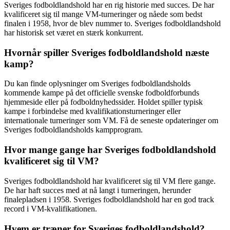
Sveriges fodboldlandshold har en rig historie med succes. De har
kvalificeret sig til mange VM-turneringer og nåede som bedst
finalen i 1958, hvor de blev nummer to. Sveriges fodboldlandshold
har historisk set været en stærk konkurrent.
Hvornår spiller Sveriges fodboldlandshold næste
kamp?
Du kan finde oplysninger om Sveriges fodboldlandsholds
kommende kampe på det officielle svenske fodboldforbunds
hjemmeside eller på fodboldnyhedssider. Holdet spiller typisk
kampe i forbindelse med kvalifikationsturneringer eller
internationale turneringer som VM. Få de seneste opdateringer om
Sveriges fodboldlandsholds kampprogram.
Hvor mange gange har Sveriges fodboldlandshold
kvalificeret sig til VM?
Sveriges fodboldlandshold har kvalificeret sig til VM flere gange.
De har haft succes med at nå langt i turneringen, herunder
finalepladsen i 1958. Sveriges fodboldlandshold har en god track
record i VM-kvalifikationen.
Hvem er træner for Sveriges fodboldlandshold?