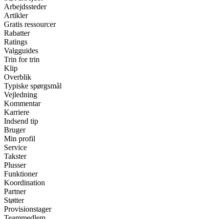
Arbejdssteder
Artikler
Gratis ressourcer
Rabatter
Ratings
Valgguides
Trin for trin
Klip
Overblik
Typiske spørgsmål
Vejledning
Kommentar
Karriere
Indsend tip
Bruger
Min profil
Service
Takster
Plusser
Funktioner
Koordination
Partner
Støtter
Provisionstager
Teammedlem