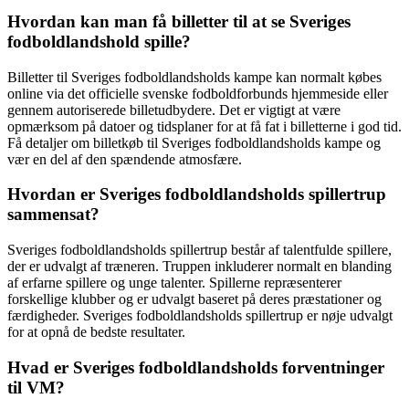
Hvordan kan man få billetter til at se Sveriges
fodboldlandshold spille?
Billetter til Sveriges fodboldlandsholds kampe kan normalt købes
online via det officielle svenske fodboldforbunds hjemmeside eller
gennem autoriserede billetudbydere. Det er vigtigt at være
opmærksom på datoer og tidsplaner for at få fat i billetterne i god tid.
Få detaljer om billetkøb til Sveriges fodboldlandsholds kampe og
vær en del af den spændende atmosfære.
Hvordan er Sveriges fodboldlandsholds spillertrup
sammensat?
Sveriges fodboldlandsholds spillertrup består af talentfulde spillere,
der er udvalgt af træneren. Truppen inkluderer normalt en blanding
af erfarne spillere og unge talenter. Spillerne repræsenterer
forskellige klubber og er udvalgt baseret på deres præstationer og
færdigheder. Sveriges fodboldlandsholds spillertrup er nøje udvalgt
for at opnå de bedste resultater.
Hvad er Sveriges fodboldlandsholds forventninger
til VM?