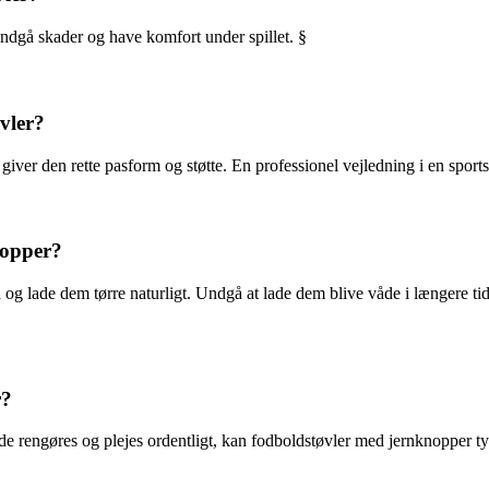
undgå skader og have komfort under spillet. §
øvler?
 giver den rette pasform og støtte. En professionel vejledning i en sport
nopper?
d og lade dem tørre naturligt. Undgå at lade dem blive våde i længere ti
r?
e rengøres og plejes ordentligt, kan fodboldstøvler med jernknopper typ