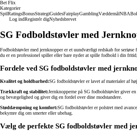
Bet Flix
Kategorier
Spil
Ratings
Bonus
Strategi
Guides
Fairplay
Gambling
Væddemål
NBA
Bo
Log ind
Registrér dig
Nyhedsbrevet
SG Fodboldstøvler med Jernknop
Fodboldstøvler med jernknopper er et uundværligt redskab for seriøse f
du er en professionel spiller eller bare nyder at spille fodbold i din fr
Fordele ved SG fodboldstøvler med jernkn
Kvalitet og holdbarhed:
SG fodboldstøvler er lavet af materialer af hø
Trækkraft og stabilitet:
Jernknopperne på SG fodboldstøvler giver en ek
og bevægelighed og giver dig en fordel over dine modstandere.
Støddæmpning og komfort:
SG fodboldstøvler er polstret med avanc
bekymre dig om smerter eller ubehag.
Vælg de perfekte SG fodboldstøvler med j