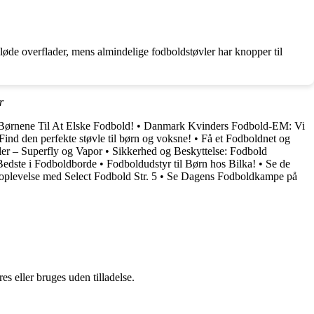
løde overflader, mens almindelige fodboldstøvler har knopper til
r
Børnene Til At Elske Fodbold!
•
Danmark Kvinders Fodbold-EM: Vi
ind den perfekte støvle til børn og voksne!
•
Få et Fodboldnet og
er – Superfly og Vapor
•
Sikkerhed og Beskyttelse: Fodbold
Bedste i Fodboldborde
•
Fodboldudstyr til Børn hos Bilka!
•
Se de
oplevelse med Select Fodbold Str. 5
•
Se Dagens Fodboldkampe på
s eller bruges uden tilladelse.