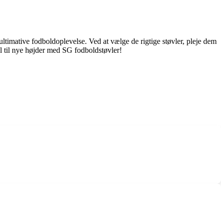
ultimative fodboldoplevelse. Ved at vælge de rigtige støvler, pleje dem
il til nye højder med SG fodboldstøvler!