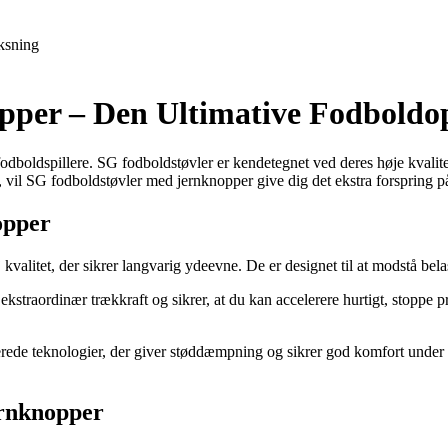
ksning
per – Den Ultimative Fodboldop
odboldspillere. SG fodboldstøvler er kendetegnet ved deres høje kvalit
itid, vil SG fodboldstøvler med jernknopper give dig det ekstra forspring 
opper
j kvalitet, der sikrer langvarig ydeevne. De er designet til at modstå bel
straordinær trækkraft og sikrer, at du kan accelerere hurtigt, stoppe pr
erede teknologier, der giver støddæmpning og sikrer god komfort under
ernknopper