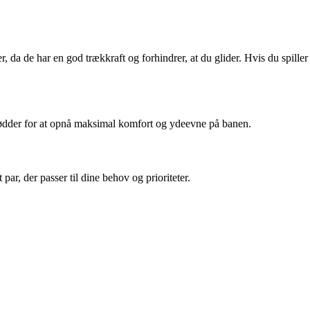
, da de har en god trækkraft og forhindrer, at du glider. Hvis du spiller
ne fødder for at opnå maksimal komfort og ydeevne på banen.
r, der passer til dine behov og prioriteter.