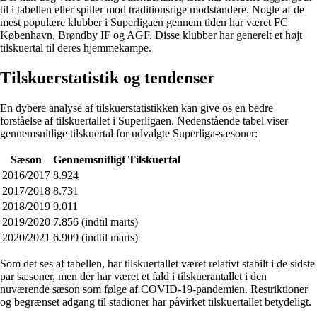
til i tabellen eller spiller mod traditionsrige modstandere. Nogle af de
mest populære klubber i Superligaen gennem tiden har været FC
København, Brøndby IF og AGF. Disse klubber har generelt et højt
tilskuertal til deres hjemmekampe.
Tilskuerstatistik og tendenser
En dybere analyse af tilskuerstatistikken kan give os en bedre
forståelse af tilskuertallet i Superligaen. Nedenstående tabel viser
gennemsnitlige tilskuertal for udvalgte Superliga-sæsoner:
Sæson
Gennemsnitligt Tilskuertal
2016/2017
8.924
2017/2018
8.731
2018/2019
9.011
2019/2020
7.856 (indtil marts)
2020/2021
6.909 (indtil marts)
Som det ses af tabellen, har tilskuertallet været relativt stabilt i de sidste
par sæsoner, men der har været et fald i tilskuerantallet i den
nuværende sæson som følge af COVID-19-pandemien. Restriktioner
og begrænset adgang til stadioner har påvirket tilskuertallet betydeligt.