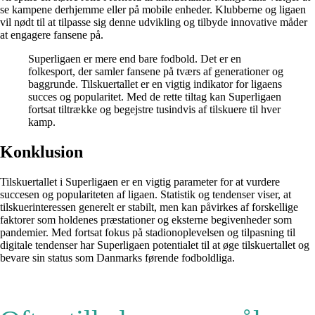
se kampene derhjemme eller på mobile enheder. Klubberne og ligaen
vil nødt til at tilpasse sig denne udvikling og tilbyde innovative måder
at engagere fansene på.
Superligaen er mere end bare fodbold. Det er en
folkesport, der samler fansene på tværs af generationer og
baggrunde. Tilskuertallet er en vigtig indikator for ligaens
succes og popularitet. Med de rette tiltag kan Superligaen
fortsat tiltrække og begejstre tusindvis af tilskuere til hver
kamp.
Konklusion
Tilskuertallet i Superligaen er en vigtig parameter for at vurdere
succesen og populariteten af ligaen. Statistik og tendenser viser, at
tilskuerinteressen generelt er stabilt, men kan påvirkes af forskellige
faktorer som holdenes præstationer og eksterne begivenheder som
pandemier. Med fortsat fokus på stadionoplevelsen og tilpasning til
digitale tendenser har Superligaen potentialet til at øge tilskuertallet og
bevare sin status som Danmarks førende fodboldliga.