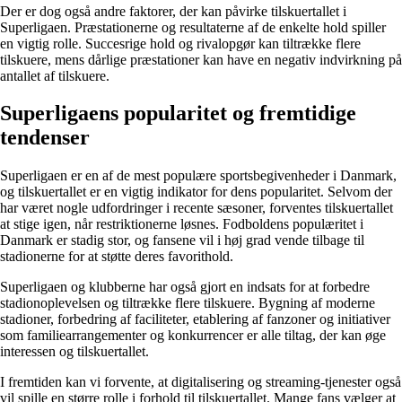
Der er dog også andre faktorer, der kan påvirke tilskuertallet i
Superligaen. Præstationerne og resultaterne af de enkelte hold spiller
en vigtig rolle. Succesrige hold og rivalopgør kan tiltrække flere
tilskuere, mens dårlige præstationer kan have en negativ indvirkning på
antallet af tilskuere.
Superligaens popularitet og fremtidige
tendenser
Superligaen er en af de mest populære sportsbegivenheder i Danmark,
og tilskuertallet er en vigtig indikator for dens popularitet. Selvom der
har været nogle udfordringer i recente sæsoner, forventes tilskuertallet
at stige igen, når restriktionerne løsnes. Fodboldens populæritet i
Danmark er stadig stor, og fansene vil i høj grad vende tilbage til
stadionerne for at støtte deres favorithold.
Superligaen og klubberne har også gjort en indsats for at forbedre
stadionoplevelsen og tiltrække flere tilskuere. Bygning af moderne
stadioner, forbedring af faciliteter, etablering af fanzoner og initiativer
som familiearrangementer og konkurrencer er alle tiltag, der kan øge
interessen og tilskuertallet.
I fremtiden kan vi forvente, at digitalisering og streaming-tjenester også
vil spille en større rolle i forhold til tilskuertallet. Mange fans vælger at