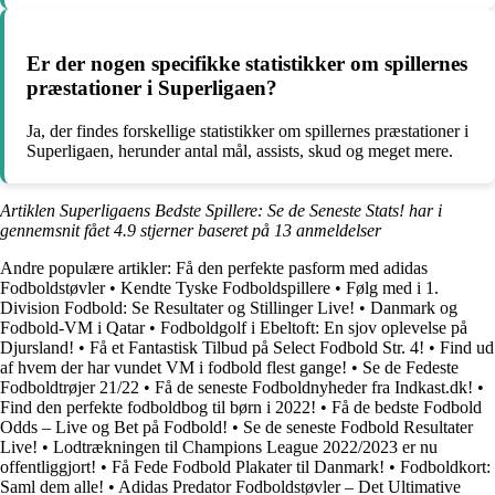
Er der nogen specifikke statistikker om spillernes
præstationer i Superligaen?
Ja, der findes forskellige statistikker om spillernes præstationer i
Superligaen, herunder antal mål, assists, skud og meget mere.
Artiklen Superligaens Bedste Spillere: Se de Seneste Stats! har i
gennemsnit fået
4.9
stjerner baseret på
13
anmeldelser
Andre populære artikler:
Få den perfekte pasform med adidas
Fodboldstøvler
•
Kendte Tyske Fodboldspillere
•
Følg med i 1.
Division Fodbold: Se Resultater og Stillinger Live!
•
Danmark og
Fodbold-VM i Qatar
•
Fodboldgolf i Ebeltoft: En sjov oplevelse på
Djursland!
•
Få et Fantastisk Tilbud på Select Fodbold Str. 4!
•
Find ud
af hvem der har vundet VM i fodbold flest gange!
•
Se de Fedeste
Fodboldtrøjer 21/22
•
Få de seneste Fodboldnyheder fra Indkast.dk!
•
Find den perfekte fodboldbog til børn i 2022!
•
Få de bedste Fodbold
Odds – Live og Bet på Fodbold!
•
Se de seneste Fodbold Resultater
Live!
•
Lodtrækningen til Champions League 2022/2023 er nu
offentliggjort!
•
Få Fede Fodbold Plakater til Danmark!
•
Fodboldkort:
Saml dem alle!
•
Adidas Predator Fodboldstøvler – Det Ultimative