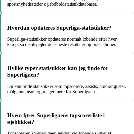
sportsnyhedssteder og fodboldstatistikdatabaser.
Hvordan opdateres Superliga-statistikker?
Superliga-statistikker opdateres normalt løbende efter hver
kamp, så de afspejler de seneste resultater og præstationer.
Hvilke typer statistikker kan jeg finde for
Superligaen?
Du kan finde statistikker som topscorere, assists, holdranglister,
målgennemsnit og meget mere for Superligaen.
Hvem fører Superligaens topscorerliste i
øjeblikket?
Topscoreren i Superligaen ændrer sig løbende i løbet af