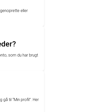
 genoprette eller
eder?
onto, som du har brugt
å til “Min profil”. Her