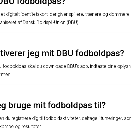
 DBU fodboldpas?
t digitalt identitetskort, der giver spillere, trænere og dommere 
ganiseret af Dansk Boldspil-Union (DBU).
tiverer jeg mit DBU fodboldpas?
BU fodboldpas skal du downloade DBU’s app, indtaste dine oplysn
ærmen.
g bruge mit fodboldpas til?
du registrere dig til fodboldaktiviteter, deltage i turneringer, adm
kampe og resultater.