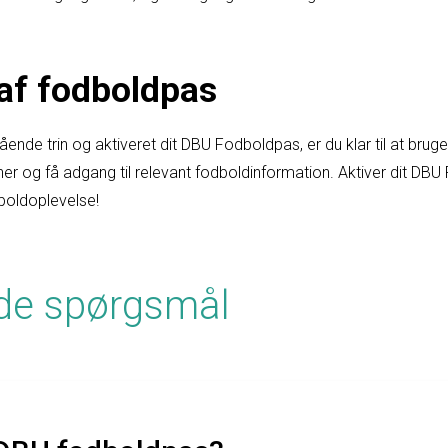
 af fodboldpas
ående trin og aktiveret dit DBU Fodboldpas, er du klar til at bruge
ner og få adgang til relevant fodboldinformation. Aktiver dit DB
dboldoplevelse!
lede spørgsmål