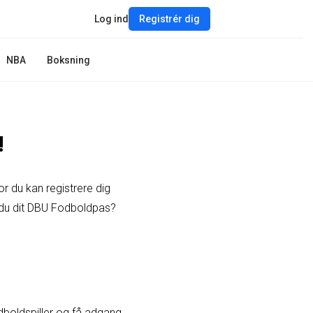
Log ind
Registrér dig
NBA
Boksning
!
or du kan registrere dig
r du dit DBU Fodboldpas?
dboldspiller og få adgang