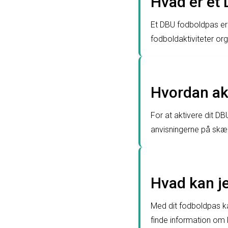
Hvad er et
Et DBU fodboldpas er e
fodboldaktiviteter or
Hvordan ak
For at aktivere dit D
anvisningerne på sk
Hvad kan je
Med dit fodboldpas kan 
finde information om 