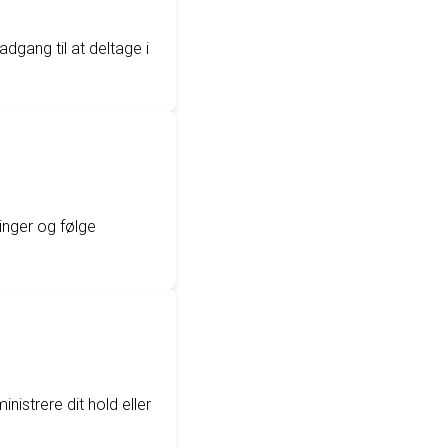
adgang til at deltage i
inger og følge
inistrere dit hold eller