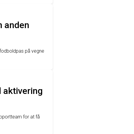
en anden
et fodboldpas på vegne
 aktivering
pportteam for at få