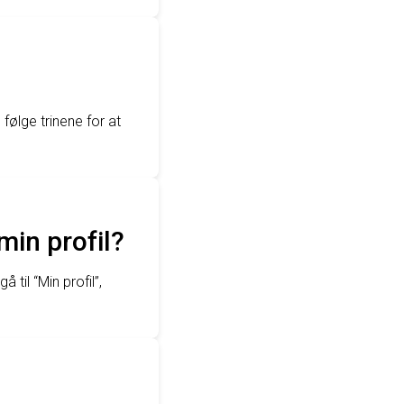
ølge trinene for at
min profil?
 til “Min profil”,
?