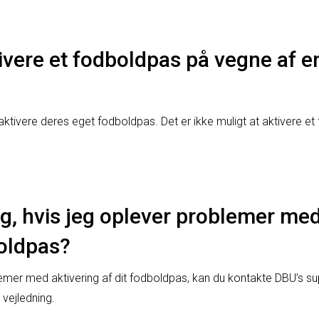
ivere et fodboldpas på vegne af 
 aktivere deres eget fodboldpas. Det er ikke muligt at aktivere 
g, hvis jeg oplever problemer med
boldpas?
emer med aktivering af dit fodboldpas, kan du kontakte DBU’s su
 vejledning.